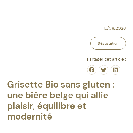
10/06/2026
Dégustation
Partager cet article :
Share on Facebo
Share on Tw
Share o
Grisette Bio sans gluten :
une bière belge qui allie
plaisir, équilibre et
modernité