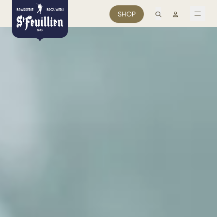
recherche
Mon comp
SHOP
men