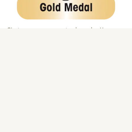
C’est sur son nouveau stand au salon Horeca
Expo – le plus grand salon professionnel pour
l’Horeca et les collectivités en Belgique – que la
Brasserie s’est vu remettre la médaille d’Or
pour la
St-Feuillien Grand Cru
dans la
catégorie des bières blondes fortes.
vers le site de Brussels Beer Challenge