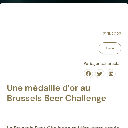
21/11/2022
Foire
Partager cet article :
Share on Facebo
Share on Tw
Share o
Une médaille d’or au
Brussels Beer Challenge
Le Brussels Beer Challenge qui fête cette année