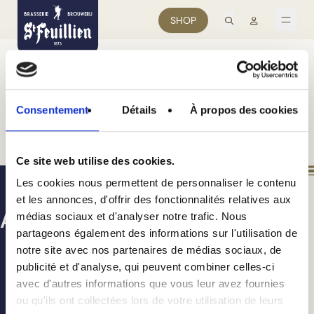
recherche
Mon comp
SHOP
men
Consentement
Détails
À propos des cookies
[woocommerce_cart]
Ce site web utilise des cookies.
Les cookies nous permettent de personnaliser le contenu
et les annonces, d'offrir des fonctionnalités relatives aux
Avez-vous plus de 18 ans ?
médias sociaux et d'analyser notre trafic. Nous
partageons également des informations sur l'utilisation de
notre site avec nos partenaires de médias sociaux, de
publicité et d'analyse, qui peuvent combiner celles-ci
Non
Oui
avec d'autres informations que vous leur avez fournies
ou qu'ils ont collectées lors de votre utilisation de leurs