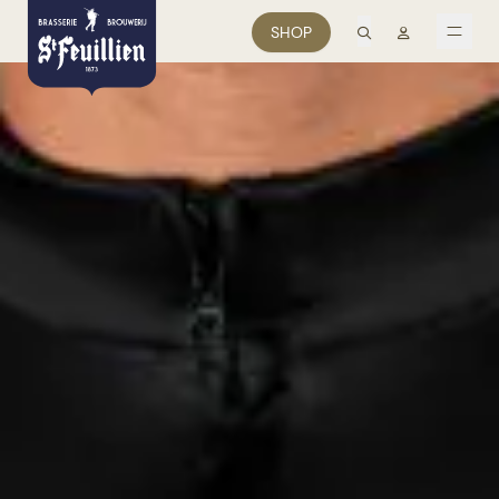
recherche
Mon comp
SHOP
men