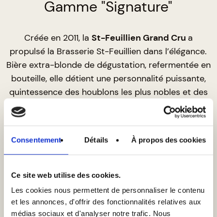
Gamme "Signature"
Créée en 2011, la
St-Feuillien Grand Cru
a
propulsé la Brasserie St-Feuillien dans l’élégance.
Bière extra-blonde de dégustation, refermentée en
bouteille, elle détient une personnalité puissante,
quintessence des houblons les plus nobles et des
arômes de fermentation les plus fins.
Elle se distingue des autres bières de la maison
par l’absence d’épices, un houblonnage à cru, non
Consentement
Détails
À propos des cookies
filtrée et l’utilisation d’une levure de champagne
lors de la fermentation.
Ce site web utilise des cookies.
Les cookies nous permettent de personnaliser le contenu
et les annonces, d'offrir des fonctionnalités relatives aux
Vers toute la gamme
médias sociaux et d'analyser notre trafic. Nous