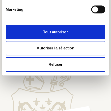
Marketing
Tout autoriser
Dégustez nos bières chez
nos Pèlerins d'Honneur
Autoriser la sélection
Refuser