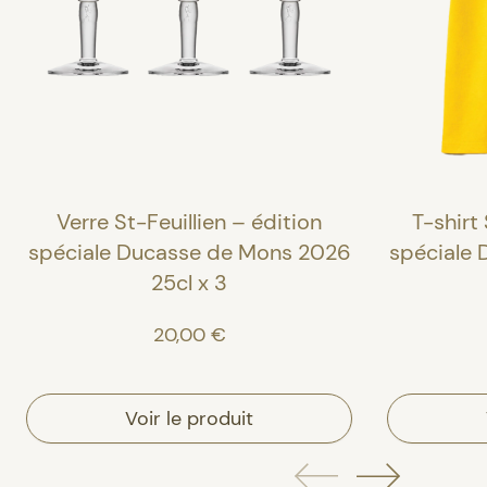
Verre St-Feuillien – édition
T-shirt 
spéciale Ducasse de Mons 2026
spéciale
25cl x 3
20,00 €
Voir le produit