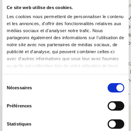
-
-
DÉGUSTATION
10/06/2026
EVÉNEMENT
30/
Ce site web utilise des cookies.
Grisette Bio sans
Les cookies nous permettent de personnaliser le contenu
Ducasse de M
et les annonces, d'offrir des fonctionnalités relatives aux
gluten : une bière belge
Feuillien dévo
médias sociaux et d'analyser notre trafic. Nous
qui allie plaisir,
nouveaux des
partageons également des informations sur l'utilisation de
équilibre et modernité
inspirés du fo
notre site avec nos partenaires de médias sociaux, de
montois
publicité et d'analyse, qui peuvent combiner celles-ci
Grisette propose une
avec d'autres informations que vous leur avez fournies
approche moderne de la
Une édition 20
ou qu'ils ont collectées lors de votre utilisation de leurs
bière belge en intégrant
approfondit le 
services.
des bières sans gluten au
bière et patrim
Sélection
sein d’une gamme bio
Nécessaires
du
Lire la suite
Lire la suite
ancrée dans un savoir-
consentement
faire centenaire.
Préférences
Statistiques