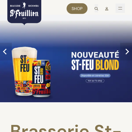
recherche
Mon comp
SHOP
men
Brasserie St-