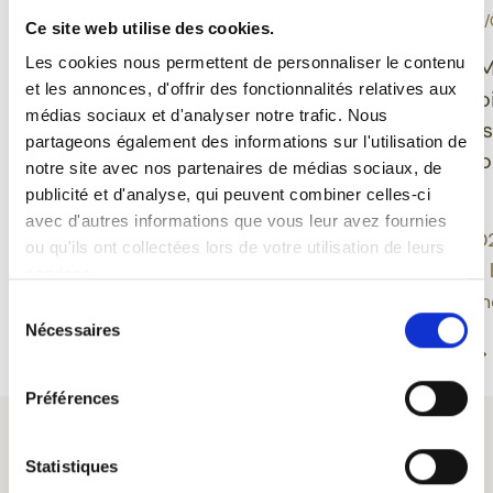
-
-
DÉGUSTATION
10/06/2026
EVÉNEMENT
30/
Ce site web utilise des cookies.
Grisette Bio sans
Les cookies nous permettent de personnaliser le contenu
Ducasse de M
et les annonces, d'offrir des fonctionnalités relatives aux
gluten : une bière belge
Feuillien dévo
médias sociaux et d'analyser notre trafic. Nous
qui allie plaisir,
nouveaux des
partageons également des informations sur l'utilisation de
équilibre et modernité
inspirés du fo
notre site avec nos partenaires de médias sociaux, de
montois
publicité et d'analyse, qui peuvent combiner celles-ci
Grisette propose une
avec d'autres informations que vous leur avez fournies
approche moderne de la
Une édition 20
ou qu'ils ont collectées lors de votre utilisation de leurs
bière belge en intégrant
approfondit le 
services.
des bières sans gluten au
bière et patrim
Sélection
sein d’une gamme bio
Nécessaires
du
Lire la suite
Lire la suite
ancrée dans un savoir-
consentement
faire centenaire.
Préférences
Statistiques