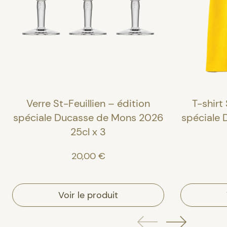
Verre St-Feuillien – édition
T-shirt 
spéciale Ducasse de Mons 2026
spéciale
25cl x 3
20,00 €
Voir le produit