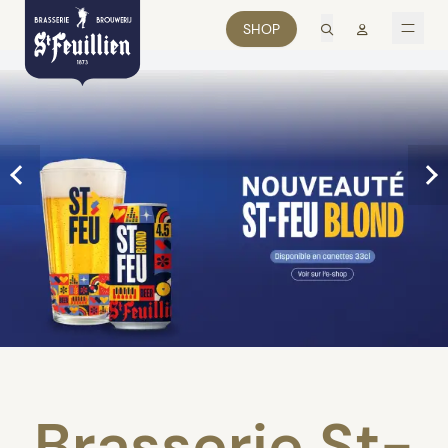
recherche
Mon comp
SHOP
men
Brasserie St-