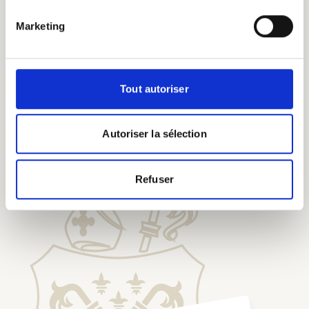
Marketing
Tout autoriser
Dégustez nos bières chez
nos Pèlerins d'Honneur
Autoriser la sélection
Refuser