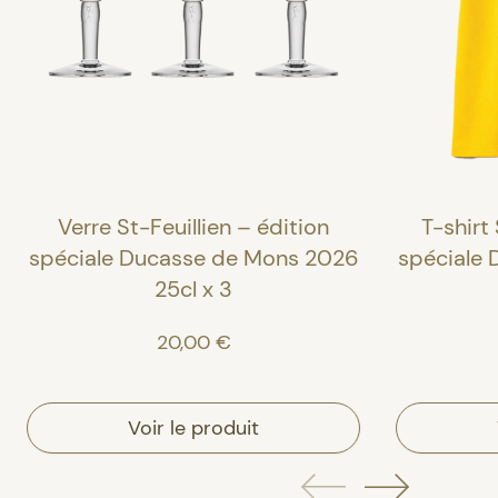
Verre St-Feuillien – édition
T-shirt 
spéciale Ducasse de Mons 2026
spéciale
25cl x 3
20,00 €
Voir le produit