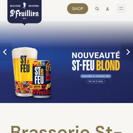
recherche
Mon comp
SHOP
men
Brasserie St-