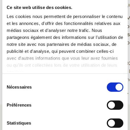
-
-
DÉGUSTATION
10/06/2026
EVÉNEMENT
30/
Ce site web utilise des cookies.
Grisette Bio sans
Les cookies nous permettent de personnaliser le contenu
Ducasse de M
et les annonces, d'offrir des fonctionnalités relatives aux
gluten : une bière belge
Feuillien dévo
médias sociaux et d'analyser notre trafic. Nous
qui allie plaisir,
nouveaux des
partageons également des informations sur l'utilisation de
équilibre et modernité
inspirés du fo
notre site avec nos partenaires de médias sociaux, de
montois
publicité et d'analyse, qui peuvent combiner celles-ci
Grisette propose une
avec d'autres informations que vous leur avez fournies
approche moderne de la
Une édition 20
ou qu'ils ont collectées lors de votre utilisation de leurs
bière belge en intégrant
approfondit le 
services.
des bières sans gluten au
bière et patrim
Sélection
sein d’une gamme bio
Nécessaires
du
Lire la suite
Lire la suite
ancrée dans un savoir-
consentement
faire centenaire.
Préférences
Statistiques