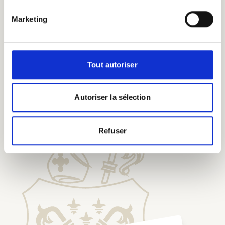
Marketing
Tout autoriser
Dégustez nos bières chez
nos Pèlerins d'Honneur
Autoriser la sélection
Refuser