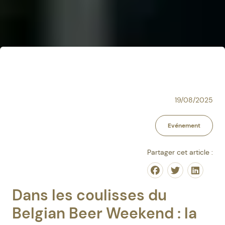
19/08/2025
Evénement
Partager cet article :
Share on Facebo
Share on Tw
Share o
Dans les coulisses du
Belgian Beer Weekend : la