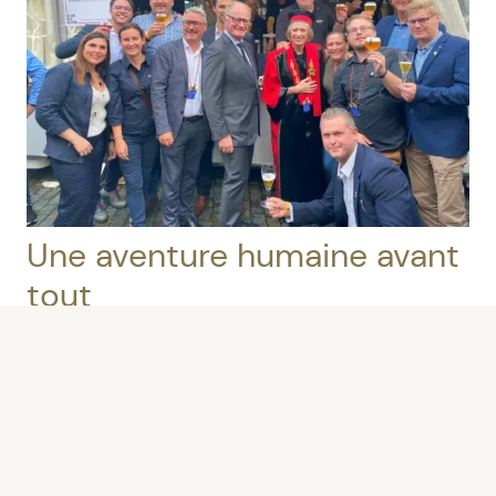
Une aventure humaine avant
tout
À Bruxelles,
St-Feuillien
joue « collectif ».
L’équipe en place, composée de 6 à 8
personnes, réunit membres du service
commercial, marketing, maîtres-brasseurs et
autres collègues désireux de vivre l’événement