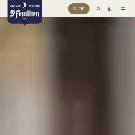
recherche
Mon comp
SHOP
men