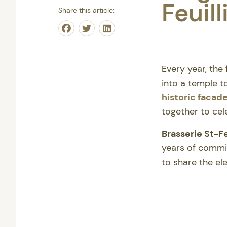
Feuil
Share this article:
Share on Facebook
Share on Twitter
Share on Linkedin
Every year, the
into a temple t
historic facad
together to cel
Brasserie St-Fe
years of commit
to share the ele