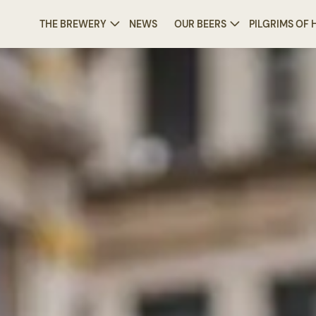
THE BREWERY
NEWS
OUR BEERS
PILGRIMS OF
/
News
/
Behind the scenes at the Belgian Beer Weekend: St-Feuillien passion in action