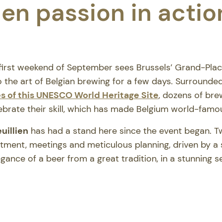
lien passion in actio
 first weekend of September sees Brussels’ Grand-Pla
o the art of Belgian brewing for a few days. Surrounde
es of this UNESCO World Heritage Site
, dozens of br
ebrate their skill, which has made Belgium world-famo
uillien
has had a stand here since the event began. T
ment, meetings and meticulous planning, driven by a s
gance of a beer from a great tradition, in a stunning se