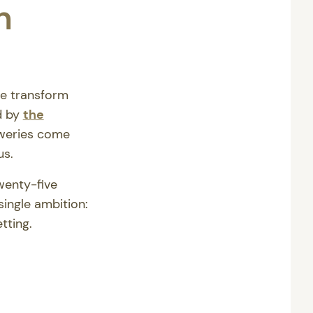
n
ce transform
d by
the
eweries come
us.
wenty-five
ingle ambition:
tting.