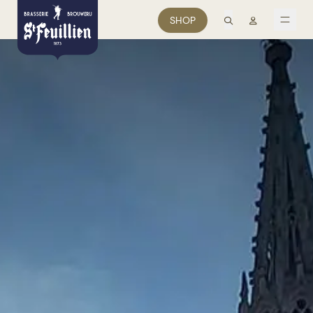
recherche
Mon comp
SHOP
men