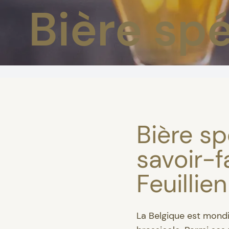
Bière sp
Bière sp
savoir-f
Feuilli
La Belgique est mondi