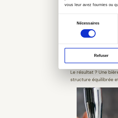
vous leur avez fournies ou qu'
et de sa fermentation
Une absence d’épic
Sélection
Nécessaires
du
Un houblonnage raff
consentement
boisées et fruitées
Un dry hopping maî
Une refermentation
Refuser
la bière une pétill
Le résultat ? Une bièr
structure équilibrée 