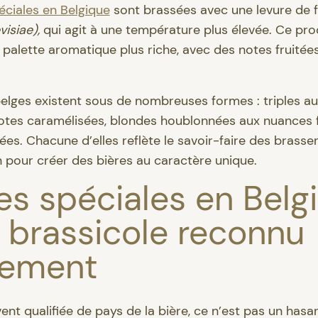
éciales en Belgique
sont brassées avec une levure de 
isiae),
qui agit à une température plus élevée. Ce pr
alette aromatique plus riche, avec des notes fruitée
belges existent sous de nombreuses formes : triples a
otes caramélisées, blondes houblonnées aux nuances f
ées. Chacune d’elles reflète le savoir-faire des brasseri
on pour créer des bières au caractère unique.
es spéciales en Belg
 brassicole reconnu
lement
vent qualifiée de pays de la bière, ce n’est pas un hasa