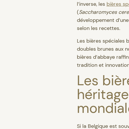
l’inverse, les
bières sp
(
Saccharomyces cerev
développement d’une p
selon les recettes.
Les bières spéciales 
doubles brunes aux n
bières d’abbaye raffin
tradition et innovati
Les bièr
héritage
mondia
Si la Belgique est sou