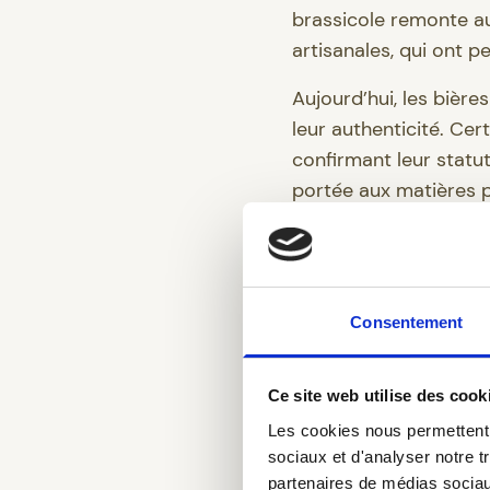
brassicole remonte au
artisanales, qui ont pe
Aujourd’hui, les bière
leur authenticité. Ce
confirmant leur statu
portée aux matières 
La St-Fe
interpr
Consentement
spécial
Ce site web utilise des cook
Dans cet univers riche
Les cookies nous permettent d
unique. Contrairemen
sociaux et d'analyser notre t
pour enrichir leur pro
partenaires de médias sociaux