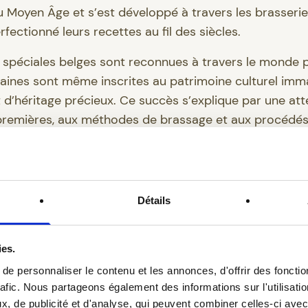
 Moyen Âge et s’est développé à travers les brasseri
rfectionné leurs recettes au fil des siècles.
s spéciales belges sont reconnues à travers le monde p
rtaines sont même inscrites au patrimoine culturel imm
t d’héritage précieux. Ce succès s’explique par une at
premières, aux méthodes de brassage et aux procédés
uillien Grand Cru : u
étation moderne d’un
Détails
e belge
ies.
 en traditions, la St-Feuillien Grand Cru se distingue
e personnaliser le contenu et les annonces, d'offrir des fonctio
t à d’autres
bières spéciales vendues en Belgique
qui u
rafic. Nous partageons également des informations sur l'utilisati
fil aromatique, cette bière mise exclusivement sur la q
, de publicité et d'analyse, qui peuvent combiner celles-ci avec