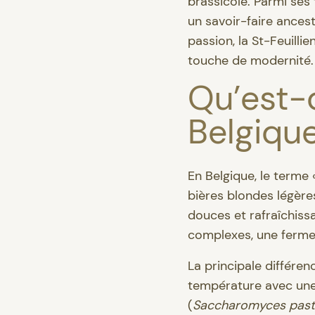
brassicole. Parmi ses 
un savoir-faire ancest
passion, la St-Feuilli
touche de modernité
Qu’est-
Belgiqu
En Belgique, le terme 
bières blondes légère
douces et rafraîchissa
complexes, une fermen
La principale différen
température avec une 
(
Saccharomyces past