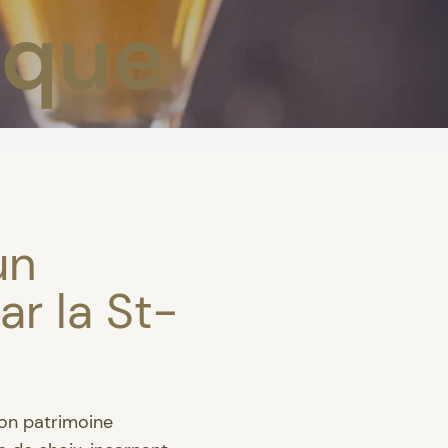
ique
un
ar la St-
son patrimoine