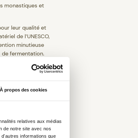
es monastiques et
our leur qualité et
atériel de l’UNESCO,
tention minutieuse
 de fermentation.
ne
e bière
À propos des cookies
 par son approche
nnalités relatives aux médias
tilisent des épices
on de notre site avec nos
ualité de ses houblons
 d'autres informations que