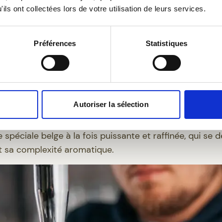
ils ont collectées lors de votre utilisation de leurs services.
.
es, laissant toute la place aux matières premières no
Préférences
Statistiques
iné, avec l’utilisation du Styrian Golding en fleurs, c
 délicates.
trisé, qui intensifie les arômes du houblon sans alour
 spécifique, réalisée avec une levure inspirée du cham
Autoriser la sélection
ance fine et une texture élégante.
e spéciale belge à la fois puissante et raffinée, qui se
et sa complexité aromatique.