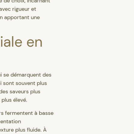
e de choix, incarnant
avec rigueur et
 en apportant une
iale en
 qui se démarquent des
i sont souvent plus
 des saveurs plus
 plus élevé.
ers fermentent à basse
mentation
xture plus fluide. À