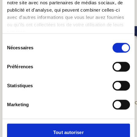
notre site avec nos partenaires de médias sociaux, de
publicité et d'analyse, qui peuvent combiner celles-ci
avec d'autres informations que vous leur avez fournies
ou qu'ils ont collectées lors de votre utilisation de leurs
services.
Sélection
Nécessaires
du
consentement
Préférences
Statistiques
Chaussettes ST-FEU
Sa
Marketing
12,00 €
Tout autoriser