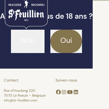
Avez-vous plus de 18 ans ?
Non
Oui
Contact
Suivez-nous
Rue d’Houdeng 220
Facebook
Instagram
Youtube
Linkedin
7070 Le Roeulx – Belgique
info@st-feuillien.com