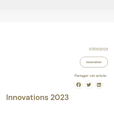
07/01/2023
Innovation
Partager cet article :
Share on Facebo
Share on Tw
Share o
Innovations 2023