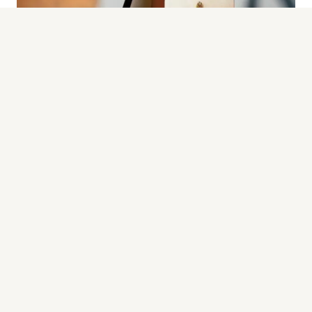
Bière extra-blonde de dégustation, refermentée
en bouteille, la
St-Feuillien Grand Cru Acacia
Wood Aged
détient une personnalité puissante,
quintessence des houblons les plus nobles et
des arômes de fermentation les plus fins. La
mousse est bien blanche, fine et aérienne ; elle