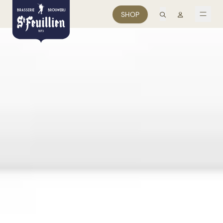
zoek
Mon comp
SHOP
men