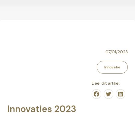
07/01/2023
Innovatie
Deel dit artikel:
Share on Face
Share on T
Share
Innovaties 2023