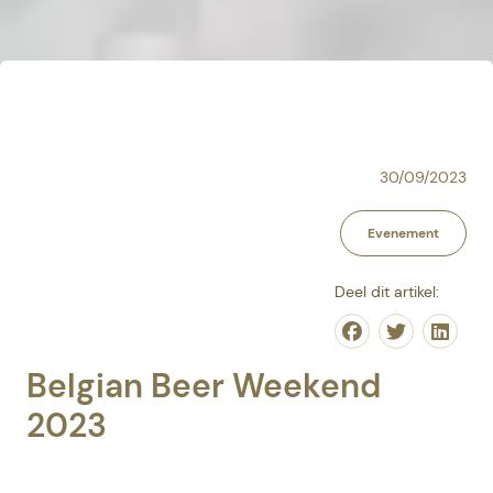
30/09/2023
Evenement
Deel dit artikel:
Share on Face
Share on T
Share
Belgian Beer Weekend
2023