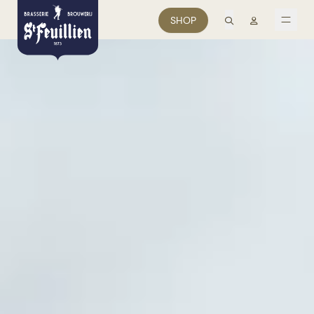
zoek
Mon comp
SHOP
men