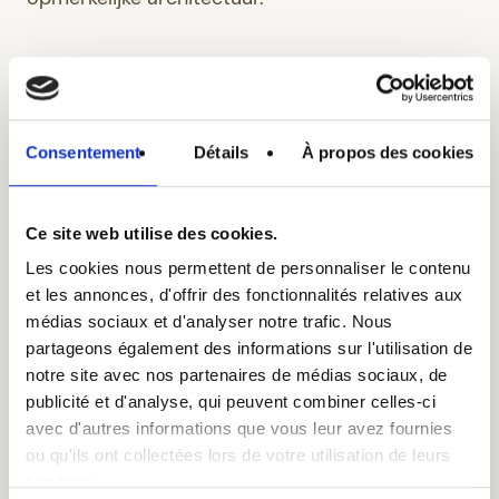
Consentement
Détails
À propos des cookies
Praktische informatie
Ce site web utilise des cookies.
Zalen & Capaciteit
Les cookies nous permettent de personnaliser le contenu
et les annonces, d'offrir des fonctionnalités relatives aux
Zaal St-Feuillien – 75 zitplaatsen
médias sociaux et d'analyser notre trafic. Nous
partageons également des informations sur l'utilisation de
Tarieven 2025 (incl. btw)
notre site avec nos partenaires de médias sociaux, de
VERHUUR
publicité et d'analyse, qui peuvent combiner celles-ci
avec d'autres informations que vous leur avez fournies
Halve dag (max. 4u)
350 €
ou qu'ils ont collectées lors de votre utilisation de leurs
MA-DO
services.
Halve dag (max. 4u)