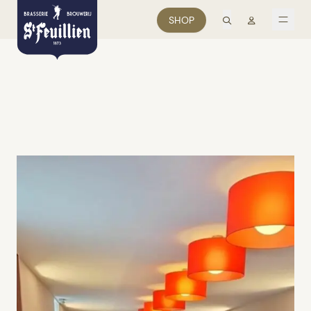
zoek
Mon comp
SHOP
men