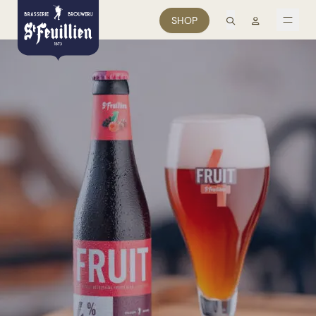
zoek
Mon comp
SHOP
men