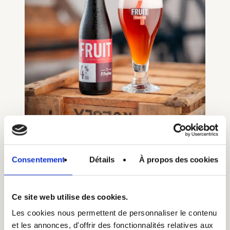
St-Feuillien Fruit
Consentement
Détails
À propos des cookies
Ook wij brouwen bij St-Feuillien enkele soorten
fruitbier. Met onze rijke brouwtraditie die
Ce site web utilise des cookies.
teruggaat tot 1873, hebben we ondertussen
Les cookies nous permettent de personnaliser le contenu
fruitbier dat de zintuigen prikkelt en
et les annonces, d'offrir des fonctionnalités relatives aux