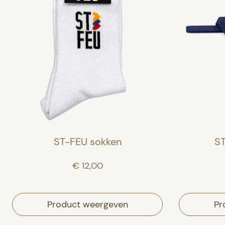
ST-FEU sokken
ST
€ 12,00
Product weergeven
Pr