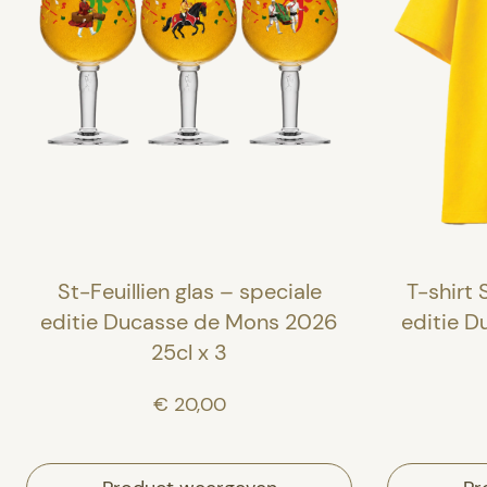
St-Feuillien glas – speciale
T-shirt 
editie Ducasse de Mons 2026
editie 
25cl x 3
€ 20,00