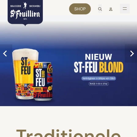
zoek
Mon comp
SHOP
men
Traditionele