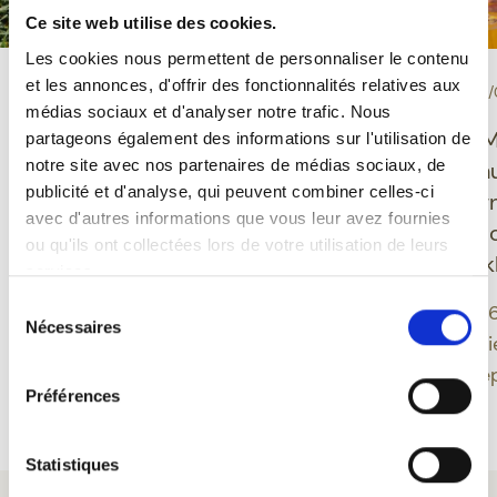
Ce site web utilise des cookies.
Les cookies nous permettent de personnaliser le contenu
et les annonces, d'offrir des fonctionnalités relatives aux
-
-
PROEVERIJ
10/06/2026
EVENEMENT
30/
médias sociaux et d'analyser notre trafic. Nous
Grisette Bio glutenvrij:
Ducasse de M
partageons également des informations sur l'utilisation de
notre site avec nos partenaires de médias sociaux, de
een Belgisch bier dat
Feuillien onth
publicité et d'analyse, qui peuvent combiner celles-ci
plezier, evenwicht en
nieuwe desig
avec d'autres informations que vous leur avez fournies
moderniteit verenigt
geïnspireerd 
ou qu'ils ont collectées lors de votre utilisation de leurs
Montoise folk
services.
Grisette biedt een
Sélection
moderne benadering van
Een editie 202
Nécessaires
du
Belgisch bier door
band tussen bi
consentement
glutenvrije bieren te
erfgoed verdie
Préférences
integreren in een
Meer lezen
Meer lezen
biologisch gamma dat
verankerd is in een
Statistiques