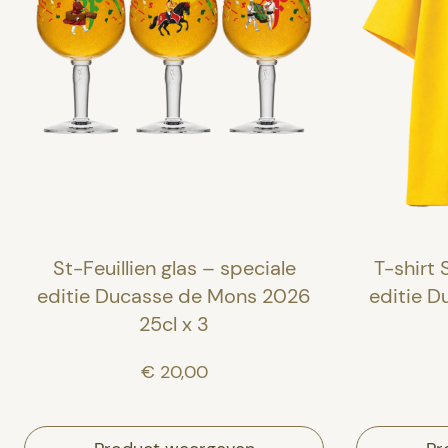
St-Feuillien glas – speciale
T-shirt 
editie Ducasse de Mons 2026
editie 
25cl x 3
€ 20,00