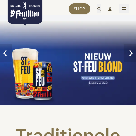
zoek
Mon comp
SHOP
men
Traditionele