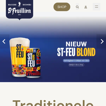
zoek
Mon comp
SHOP
men
Traditionele