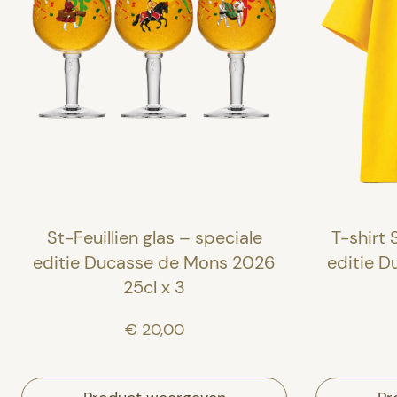
St-Feuillien glas – speciale
T-shirt 
editie Ducasse de Mons 2026
editie 
25cl x 3
€ 20,00