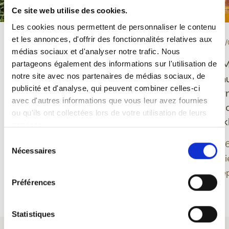
Ce site web utilise des cookies.
Les cookies nous permettent de personnaliser le contenu
et les annonces, d'offrir des fonctionnalités relatives aux
-
-
PROEVERIJ
10/06/2026
EVENEMENT
30/
médias sociaux et d'analyser notre trafic. Nous
Grisette Bio glutenvrij:
Ducasse de M
partageons également des informations sur l'utilisation de
notre site avec nos partenaires de médias sociaux, de
een Belgisch bier dat
Feuillien onth
publicité et d'analyse, qui peuvent combiner celles-ci
plezier, evenwicht en
nieuwe desig
avec d'autres informations que vous leur avez fournies
moderniteit verenigt
geïnspireerd 
ou qu'ils ont collectées lors de votre utilisation de leurs
Montoise folk
services.
Grisette biedt een
Sélection
moderne benadering van
Een editie 202
Nécessaires
du
Belgisch bier door
band tussen bi
consentement
glutenvrije bieren te
erfgoed verdie
Préférences
integreren in een
Meer lezen
Meer lezen
biologisch gamma dat
verankerd is in een
Statistiques