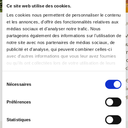
Ce site web utilise des cookies.
Les cookies nous permettent de personnaliser le contenu
et les annonces, d'offrir des fonctionnalités relatives aux
-
-
PROEVERIJ
10/06/2026
EVENEMENT
30/
médias sociaux et d'analyser notre trafic. Nous
Grisette Bio glutenvrij:
Ducasse de M
partageons également des informations sur l'utilisation de
notre site avec nos partenaires de médias sociaux, de
een Belgisch bier dat
Feuillien onth
publicité et d'analyse, qui peuvent combiner celles-ci
plezier, evenwicht en
nieuwe desig
avec d'autres informations que vous leur avez fournies
moderniteit verenigt
geïnspireerd 
ou qu'ils ont collectées lors de votre utilisation de leurs
Montoise folk
services.
Grisette biedt een
Sélection
moderne benadering van
Een editie 202
Nécessaires
du
Belgisch bier door
band tussen bi
consentement
glutenvrije bieren te
erfgoed verdie
Préférences
integreren in een
Meer lezen
Meer lezen
biologisch gamma dat
verankerd is in een
Statistiques