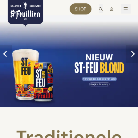
zoek
Mon comp
SHOP
men
Traditionele