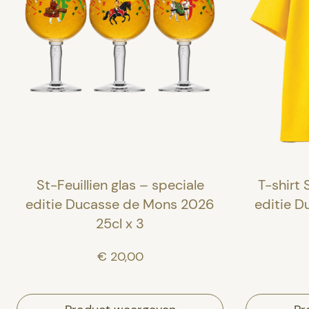
St-Feuillien glas – speciale
T-shirt 
editie Ducasse de Mons 2026
editie 
25cl x 3
€ 20,00