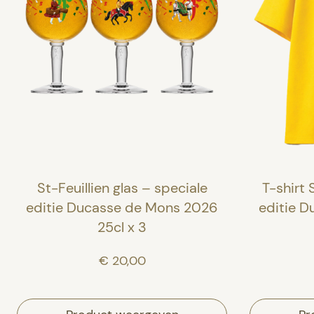
St-Feuillien glas – speciale
T-shirt 
editie Ducasse de Mons 2026
editie 
25cl x 3
€ 20,00