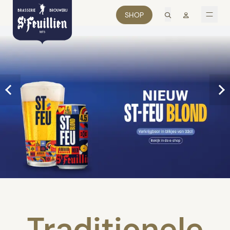
zoek
Mon comp
SHOP
men
Traditionele