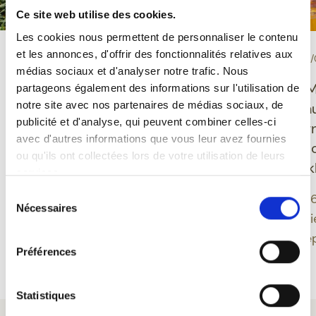
Ce site web utilise des cookies.
Les cookies nous permettent de personnaliser le contenu
et les annonces, d'offrir des fonctionnalités relatives aux
-
-
PROEVERIJ
10/06/2026
EVENEMENT
30/
médias sociaux et d'analyser notre trafic. Nous
Grisette Bio glutenvrij:
Ducasse de M
partageons également des informations sur l'utilisation de
notre site avec nos partenaires de médias sociaux, de
een Belgisch bier dat
Feuillien onth
publicité et d'analyse, qui peuvent combiner celles-ci
plezier, evenwicht en
nieuwe desig
avec d'autres informations que vous leur avez fournies
moderniteit verenigt
geïnspireerd 
ou qu'ils ont collectées lors de votre utilisation de leurs
Montoise folk
services.
Grisette biedt een
Sélection
moderne benadering van
Een editie 202
Nécessaires
du
Belgisch bier door
band tussen bi
consentement
glutenvrije bieren te
erfgoed verdie
Préférences
integreren in een
Meer lezen
Meer lezen
biologisch gamma dat
verankerd is in een
Statistiques