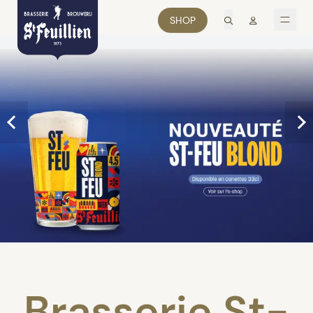
recherche
Mon comp
SHOP
men
Brasserie St-