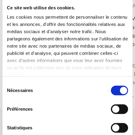
-
-
DÉGUSTATION
10/06/2026
EVÉNEMENT
30/
Ce site web utilise des cookies.
Grisette Bio sans
Les cookies nous permettent de personnaliser le contenu
Ducasse de M
et les annonces, d'offrir des fonctionnalités relatives aux
gluten : une bière belge
Feuillien dévo
médias sociaux et d'analyser notre trafic. Nous
qui allie plaisir,
nouveaux des
partageons également des informations sur l'utilisation de
équilibre et modernité
inspirés du fo
notre site avec nos partenaires de médias sociaux, de
montois
publicité et d'analyse, qui peuvent combiner celles-ci
Grisette propose une
avec d'autres informations que vous leur avez fournies
approche moderne de la
Une édition 20
ou qu'ils ont collectées lors de votre utilisation de leurs
bière belge en intégrant
approfondit le 
services.
des bières sans gluten au
bière et patrim
Sélection
sein d’une gamme bio
Nécessaires
du
Lire la suite
Lire la suite
ancrée dans un savoir-
consentement
faire centenaire.
Préférences
Statistiques