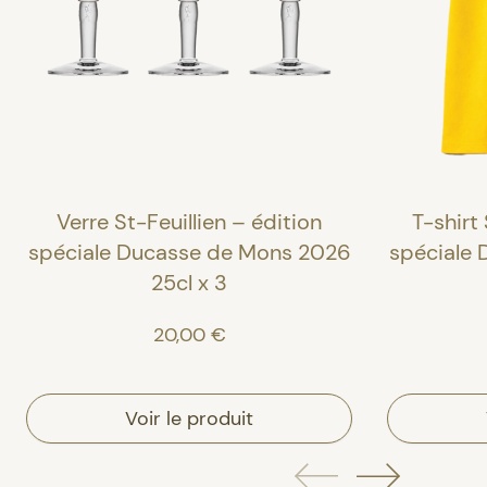
Verre St-Feuillien – édition
T-shirt 
spéciale Ducasse de Mons 2026
spéciale
25cl x 3
20,00 €
Voir le produit