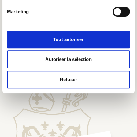
Marketing
Tout autoriser
Dégustez nos bières chez
nos Pèlerins d'Honneur
Autoriser la sélection
Refuser