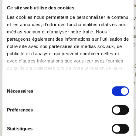
-
-
DÉGUSTATION
10/06/2026
EVÉNEMENT
30/
Ce site web utilise des cookies.
Grisette Bio sans
Les cookies nous permettent de personnaliser le contenu
Ducasse de M
et les annonces, d'offrir des fonctionnalités relatives aux
gluten : une bière belge
Feuillien dévo
médias sociaux et d'analyser notre trafic. Nous
qui allie plaisir,
nouveaux des
partageons également des informations sur l'utilisation de
équilibre et modernité
inspirés du fo
notre site avec nos partenaires de médias sociaux, de
montois
publicité et d'analyse, qui peuvent combiner celles-ci
Grisette propose une
avec d'autres informations que vous leur avez fournies
approche moderne de la
Une édition 20
ou qu'ils ont collectées lors de votre utilisation de leurs
bière belge en intégrant
approfondit le 
services.
des bières sans gluten au
bière et patrim
Sélection
sein d’une gamme bio
Nécessaires
du
Lire la suite
Lire la suite
ancrée dans un savoir-
consentement
faire centenaire.
Préférences
Statistiques