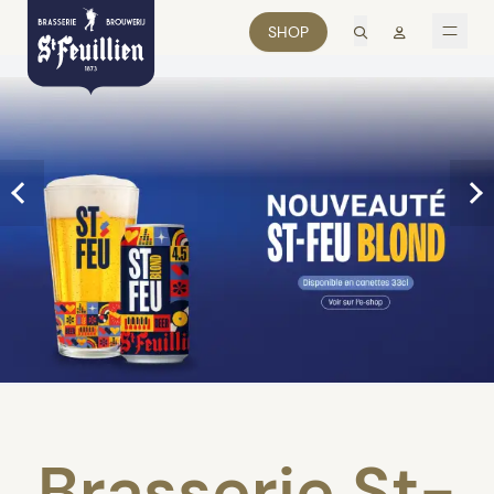
recherche
Mon comp
SHOP
men
Brasserie St-