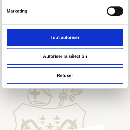
Marketing
Tout autoriser
Dégustez nos bières chez
nos Pèlerins d'Honneur
Autoriser la sélection
Refuser