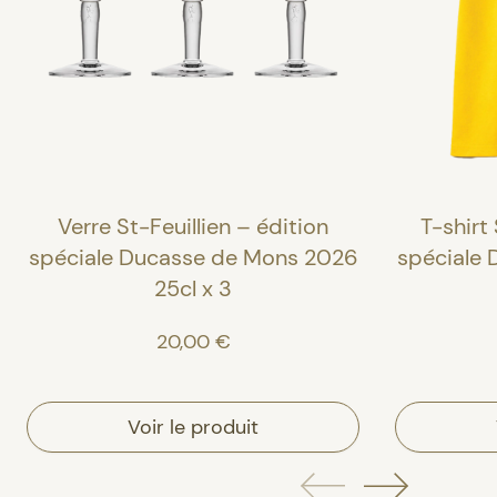
Verre St-Feuillien – édition
T-shirt 
spéciale Ducasse de Mons 2026
spéciale
25cl x 3
20,00 €
Voir le produit