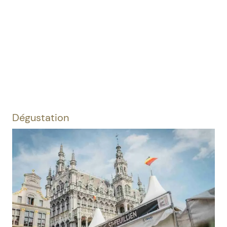
cliff_lucas_ga
StF
bbw22_2
bbw22_1
bbw22
ambiance
Dégustation