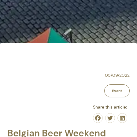
05/09/2022
Event
Share this article:
Share on Face
Share on T
Share
Belgian Beer Weekend