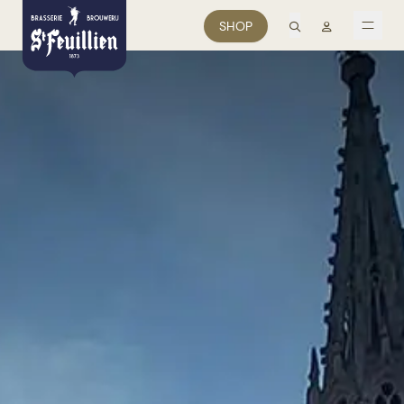
search
Mon comp
SHOP
men