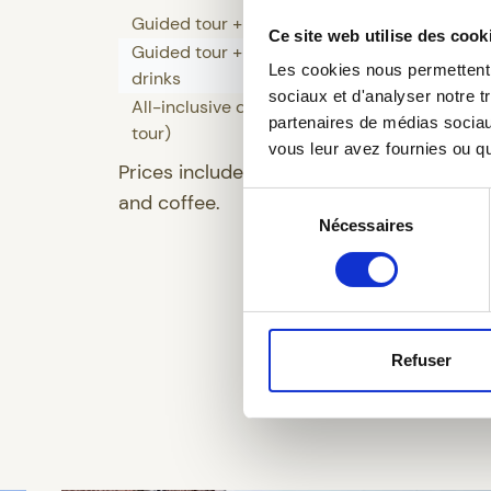
Guided tour + 2 beers
12€/perso
Ce site web utilise des cook
Guided tour + all-inclusive
30€/pers
Les cookies nous permettent d
drinks
sociaux et d'analyser notre t
All-inclusive drinks only (no
20€/pers
partenaires de médias sociaux
tour)
vous leur avez fournies ou qu'
Prices include the presence of a staff me
and coffee.
Sélection
Nécessaires
du
consentement
Refuser