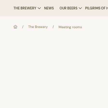
THE BREWERY
NEWS
OUR BEERS
PILGRIMS OF
/
The Brewery
/
Meeting rooms