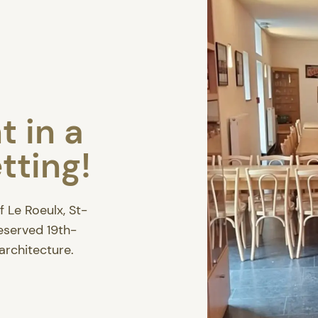
t in a
tting!
f Le Roeulx, St-
eserved 19th-
 architecture.