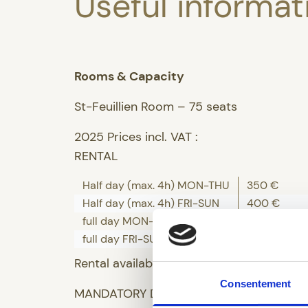
Useful informat
Rooms & Capacity
St-Feuillien Room – 75 seats
2025 Prices incl. VAT :
RENTAL
Half day (max. 4h) MON-THU
350 €
Half day (max. 4h) FRI-SUN
400 €
full day MON-THU
600 €
full day FRI-SUN
700 €
Rental available until 11:00 PM maximum
Consentement
MANDATORY DRINK PACKAGE – YOUR CH