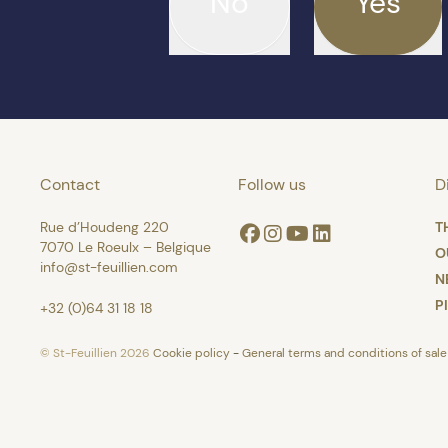
No
Yes
Contact
Follow us
D
Rue d’Houdeng 220
T
Facebook
Instagram
Youtube
Linkedin
7070 Le Roeulx – Belgique
O
info@st-feuillien.com
N
P
+32 (0)64 31 18 18
© St-Feuillien 2026
Cookie policy
-
General terms and conditions of sale