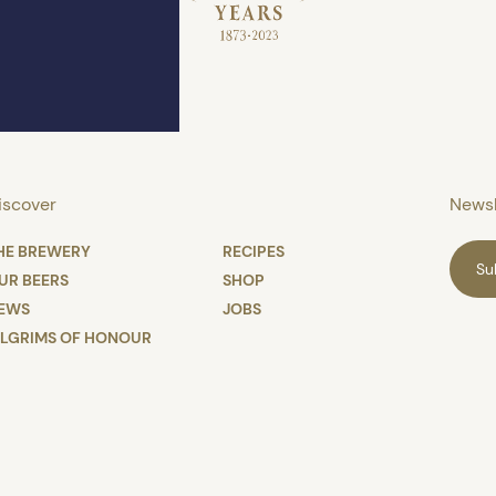
iscover
Newsl
HE BREWERY
RECIPES
Su
UR BEERS
SHOP
EWS
JOBS
ILGRIMS OF HONOUR