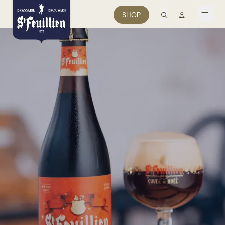
zoek
Mon comp
SHOP
men