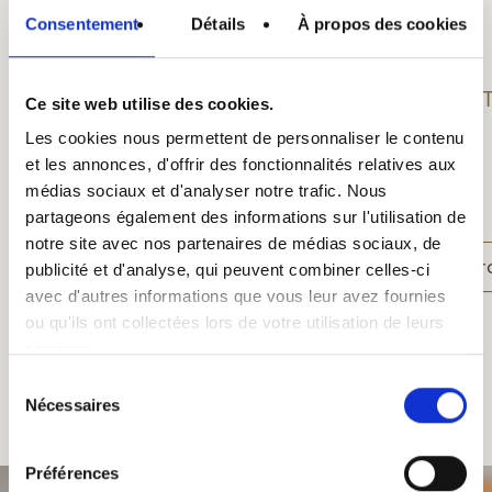
Consentement
Détails
À propos des cookies
ST-FEU sokken
ST
Ce site web utilise des cookies.
Les cookies nous permettent de personnaliser le contenu
€ 12,00
et les annonces, d'offrir des fonctionnalités relatives aux
médias sociaux et d'analyser notre trafic. Nous
partageons également des informations sur l'utilisation de
notre site avec nos partenaires de médias sociaux, de
Product weergeven
Pr
publicité et d'analyse, qui peuvent combiner celles-ci
avec d'autres informations que vous leur avez fournies
ou qu'ils ont collectées lors de votre utilisation de leurs
services.
Sélection
Alle producten
Nécessaires
du
consentement
Préférences