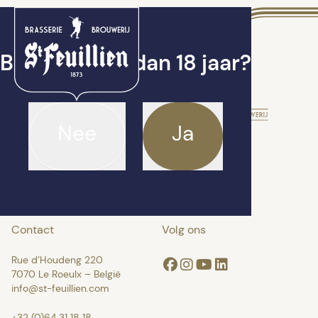
Ben je ouder dan 18 jaar?
Nee
Ja
Contact
Volg ons
Rue d’Houdeng 220
Facebook
Instagram
Youtube
Linkedin
7070 Le Roeulx – België
info@st-feuillien.com
+32 (0)64 31 18 18