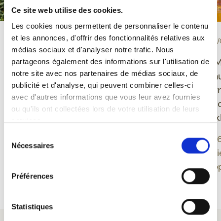
Ce site web utilise des cookies.
Les cookies nous permettent de personnaliser le contenu
et les annonces, d'offrir des fonctionnalités relatives aux
-
-
PROEVERIJ
10/06/2026
EVENEMENT
30/
médias sociaux et d'analyser notre trafic. Nous
Grisette Bio glutenvrij:
Ducasse de M
partageons également des informations sur l'utilisation de
notre site avec nos partenaires de médias sociaux, de
een Belgisch bier dat
Feuillien onth
publicité et d'analyse, qui peuvent combiner celles-ci
plezier, evenwicht en
nieuwe desig
avec d'autres informations que vous leur avez fournies
moderniteit verenigt
geïnspireerd 
ou qu'ils ont collectées lors de votre utilisation de leurs
Montoise folk
services.
Grisette biedt een
Sélection
moderne benadering van
Een editie 202
Nécessaires
du
Belgisch bier door
band tussen bi
consentement
glutenvrije bieren te
erfgoed verdie
Préférences
integreren in een
Meer lezen
Meer lezen
biologisch gamma dat
verankerd is in een
Statistiques