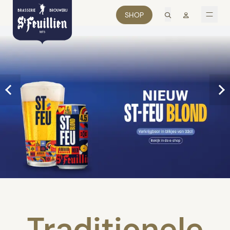
zoek
Mon comp
SHOP
men
Traditionele