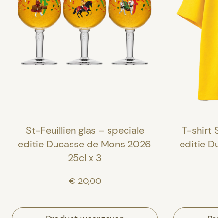
St-Feuillien glas – speciale
T-shirt 
editie Ducasse de Mons 2026
editie 
25cl x 3
€ 20,00