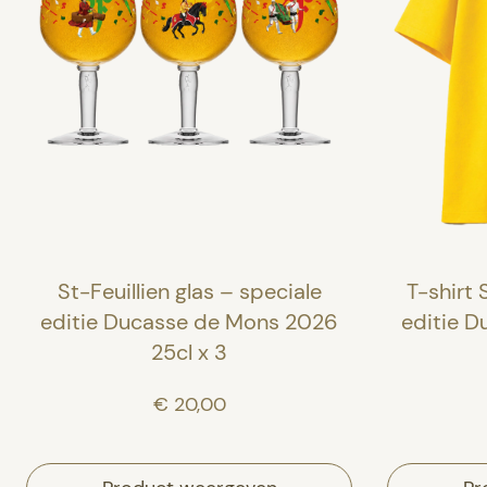
St-Feuillien glas – speciale
T-shirt 
editie Ducasse de Mons 2026
editie 
25cl x 3
€ 20,00