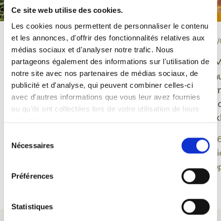
Ce site web utilise des cookies.
Les cookies nous permettent de personnaliser le contenu
et les annonces, d'offrir des fonctionnalités relatives aux
-
-
PROEVERIJ
10/06/2026
EVENEMENT
30/
médias sociaux et d'analyser notre trafic. Nous
Grisette Bio glutenvrij:
Ducasse de M
partageons également des informations sur l'utilisation de
notre site avec nos partenaires de médias sociaux, de
een Belgisch bier dat
Feuillien onth
publicité et d'analyse, qui peuvent combiner celles-ci
plezier, evenwicht en
nieuwe desig
avec d'autres informations que vous leur avez fournies
moderniteit verenigt
geïnspireerd 
ou qu'ils ont collectées lors de votre utilisation de leurs
Montoise folk
services.
Grisette biedt een
Sélection
moderne benadering van
Een editie 202
Nécessaires
du
Belgisch bier door
band tussen bi
consentement
glutenvrije bieren te
erfgoed verdie
Préférences
integreren in een
Meer lezen
Meer lezen
biologisch gamma dat
verankerd is in een
Statistiques