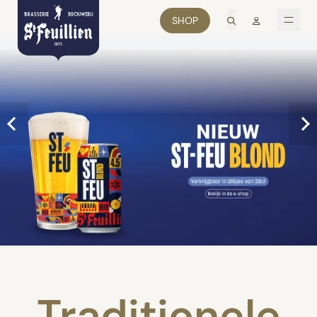
zoek
Mon comp
SHOP
men
Traditionele