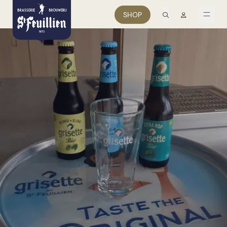
zoek
Mon comp
SHOP
men