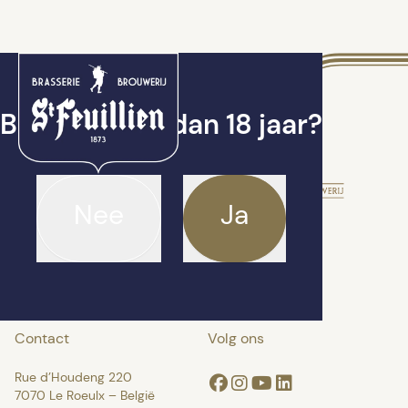
Ben je ouder dan 18 jaar?
Nee
Ja
Contact
Volg ons
Rue d’Houdeng 220
Facebook
Instagram
Youtube
Linkedin
7070 Le Roeulx – België