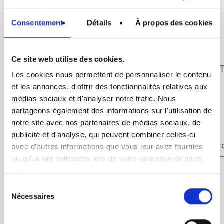
Consentement
Détails
À propos des cookies
Ce site web utilise des cookies.
ST-FEU sokken
ST
Les cookies nous permettent de personnaliser le contenu
et les annonces, d'offrir des fonctionnalités relatives aux
€ 12,00
médias sociaux et d'analyser notre trafic. Nous
partageons également des informations sur l'utilisation de
notre site avec nos partenaires de médias sociaux, de
publicité et d'analyse, qui peuvent combiner celles-ci
Product weergeven
Pr
avec d'autres informations que vous leur avez fournies
ou qu'ils ont collectées lors de votre utilisation de leurs
services.
Sélection
Nécessaires
du
Alle producten
consentement