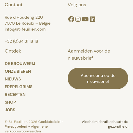
Contact
Volg ons
Rue d’Houdeng 220
Facebook
Instagram
Youtube
Linkedin
7070 Le Roeulx – België
info@st-feuillien.com
+32 (0)64 31 18 18
Ontdek
Aanmelden voor de
nieuwsbrief
DE BROUWERIJ
ONZE BIEREN
Abonneer u op de
NIEUWS
nieuwsbrief
EREPELGRIMS
RECEPTEN
SHOP
JOBS
© St-Feuillien 2026
Cookiebeleid
-
Alcoholmisbruik schaadt de
Privacybeleid
-
Algemene
gezondheid.
verkoopsvoorwaarden