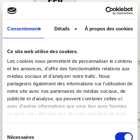
Consentement
Détails
À propos des cookies
Ce site web utilise des cookies.
Les cookies nous permettent de personnaliser le contenu
ST-FEU sokken
ST
et les annonces, d'offrir des fonctionnalités relatives aux
médias sociaux et d'analyser notre trafic. Nous
€ 12,00
partageons également des informations sur l'utilisation de
notre site avec nos partenaires de médias sociaux, de
publicité et d'analyse, qui peuvent combiner celles-ci
avec d'autres informations que vous leur avez fournies
ou qu'ils ont collectées lors de votre utilisation de leurs
Product weergeven
Pr
services.
Sélection
Nécessaires
du