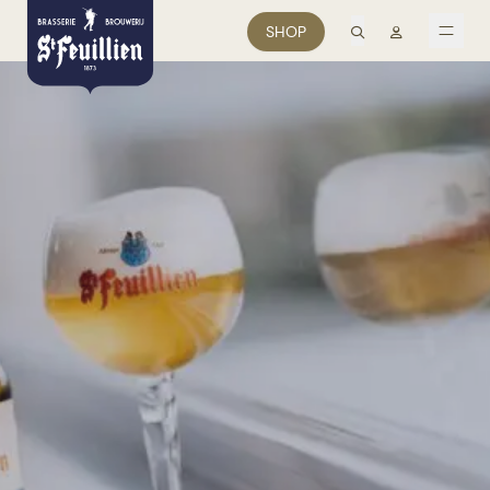
zoek
Mon comp
SHOP
men