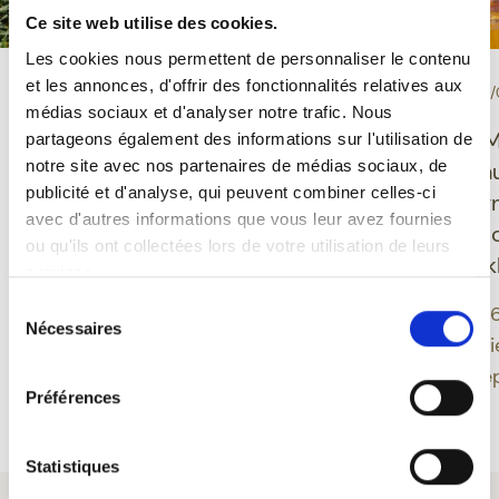
Ce site web utilise des cookies.
Les cookies nous permettent de personnaliser le contenu
et les annonces, d'offrir des fonctionnalités relatives aux
-
-
PROEVERIJ
10/06/2026
EVENEMENT
30/
médias sociaux et d'analyser notre trafic. Nous
Grisette Bio glutenvrij:
Ducasse de M
partageons également des informations sur l'utilisation de
notre site avec nos partenaires de médias sociaux, de
een Belgisch bier dat
Feuillien onth
publicité et d'analyse, qui peuvent combiner celles-ci
plezier, evenwicht en
nieuwe desig
avec d'autres informations que vous leur avez fournies
moderniteit verenigt
geïnspireerd 
ou qu'ils ont collectées lors de votre utilisation de leurs
Montoise folk
services.
Grisette biedt een
Sélection
moderne benadering van
Een editie 202
Nécessaires
du
Belgisch bier door
band tussen bi
consentement
glutenvrije bieren te
erfgoed verdie
Préférences
integreren in een
Meer lezen
Meer lezen
biologisch gamma dat
verankerd is in een
Statistiques