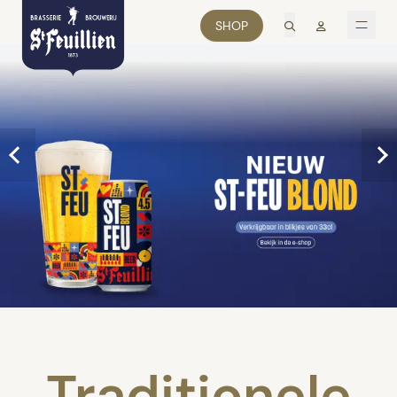
zoek
Mon comp
SHOP
men
Traditionele