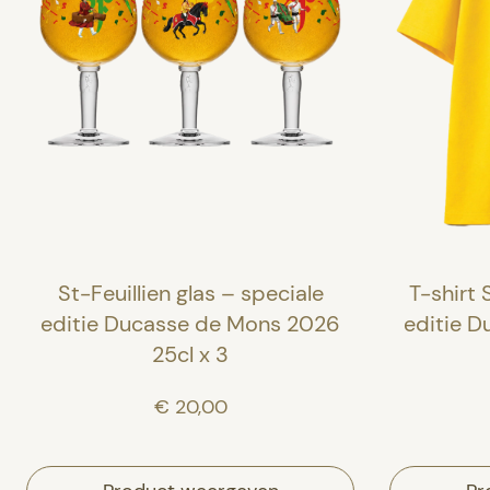
St-Feuillien glas – speciale
T-shirt 
editie Ducasse de Mons 2026
editie 
25cl x 3
€ 20,00