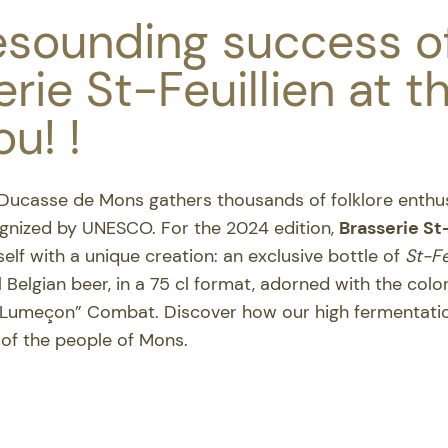
esounding success o
rie St-Feuillien at t
u! !
 Ducasse de Mons gathers thousands of folklore enthusi
ognized by UNESCO. For the 2024 edition,
Brasserie St
self with a unique creation: an exclusive bottle of
St-Fe
l Belgian beer, in a 75 cl format, adorned with the col
“Lumeçon” Combat. Discover how our high fermentati
of the people of Mons.