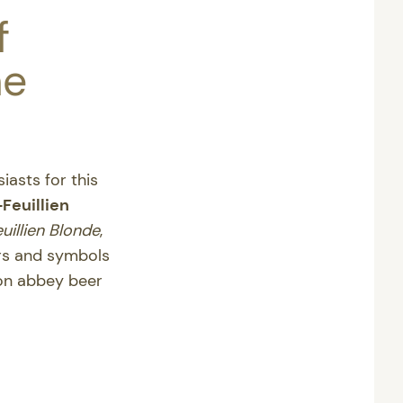
f
he
asts for this
-Feuillien
uillien Blonde
,
ors and symbols
on abbey beer