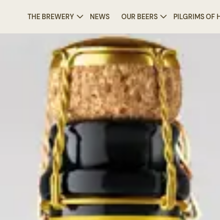
THE BREWERY
NEWS
OUR BEERS
PILGRIMS OF
/
News
/
Ducasse de Mons 2024