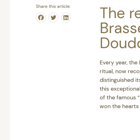
The r
Share this article:
Share on Facebook
Share on Twitter
Share on Linkedin
Brasse
Doudo
Every year, the
ritual, now rec
distinguished it
this exceptiona
of the famous 
won the hearts 