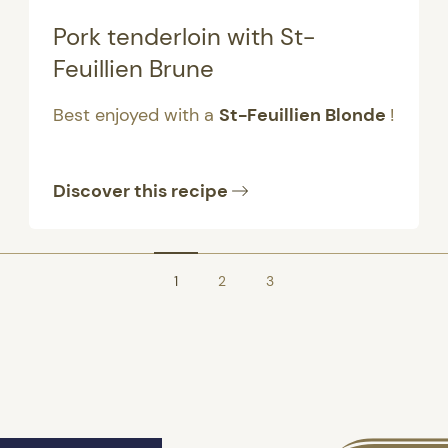
Pork tenderloin with St-
Feuillien Brune
Best enjoyed with a
St-Feuillien Blonde
!
Discover this recipe
1
2
3