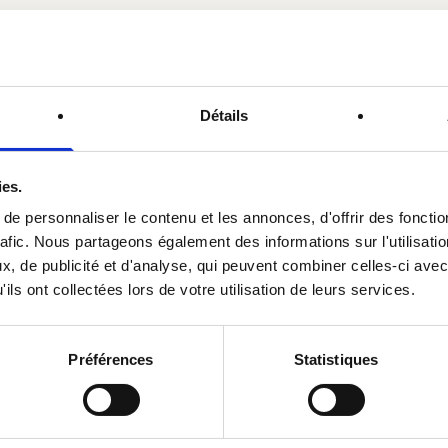
Détails
ies.
e personnaliser le contenu et les annonces, d'offrir des fonctio
rafic. Nous partageons également des informations sur l'utilisati
, de publicité et d'analyse, qui peuvent combiner celles-ci avec
ils ont collectées lors de votre utilisation de leurs services.
ENTRIES
Mushrooms in a St-Feuillien
Préférences
Statistiques
Blonde sauce
A delicious seasonal starter