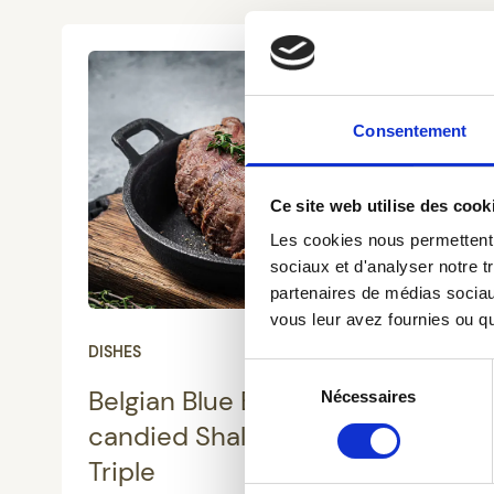
Consentement
Ce site web utilise des cook
Les cookies nous permettent d
sociaux et d'analyser notre t
partenaires de médias sociaux
vous leur avez fournies ou qu'
DISHES
Sélection
Belgian Blue Beef Fillet with
Nécessaires
du
consentement
candied Shallots in St-Feuillien
Triple