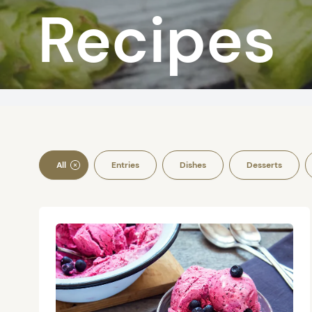
Recipes
All
Entries
Dishes
Desserts