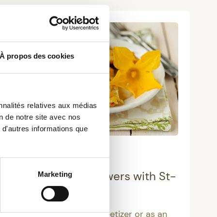
À propos des cookies
nnalités relatives aux médias
on de notre site avec nos
 d'autres informations que
ENTRIES
Fried zucchini flowers with St-
Marketing
Feuillien Blonde
To be enjoyed as an appetizer or as an