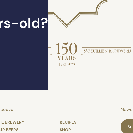
rs-old?
iscover
Newsl
HE BREWERY
RECIPES
Su
UR BEERS
SHOP