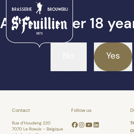
Are you over 18 yea
No
Yes
Contact
Follow us
D
Rue d’Houdeng 220
T
Facebook
Instagram
Youtube
Linkedin
7070 Le Roeulx – Belgique
O