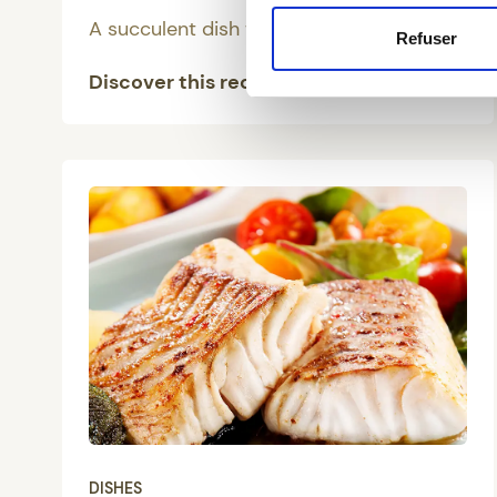
A succulent dish with Belgian meat
Refuser
Discover this recipe
DISHES