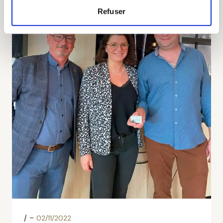
Refuser
-
/
02/11/2022