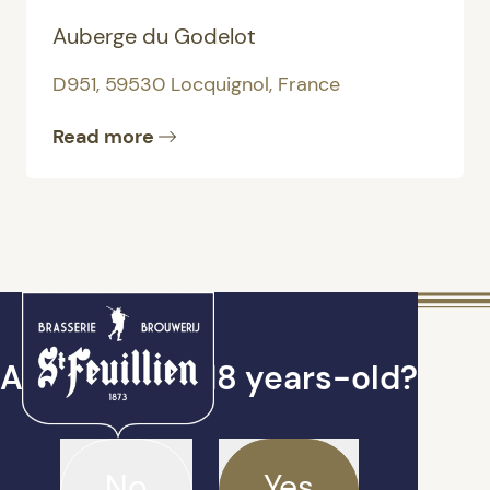
Auberge du Godelot
D951, 59530 Locquignol, France
Read more
Are you over 18 years-old?
No
Yes