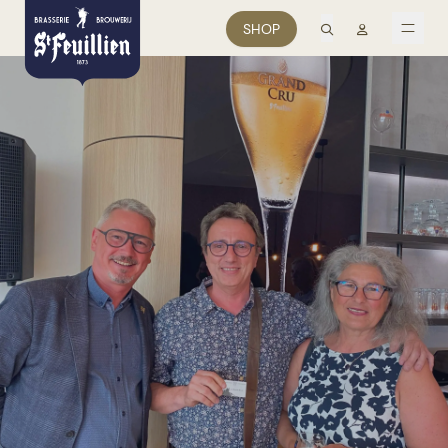
search
Mon comp
SHOP
men