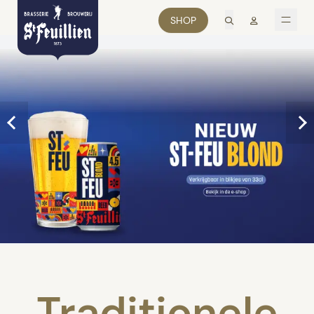
zoek
Mon comp
SHOP
men
Traditionele