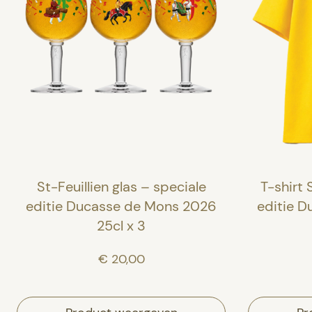
St-Feuillien glas – speciale
T-shirt 
editie Ducasse de Mons 2026
editie 
25cl x 3
€ 20,00