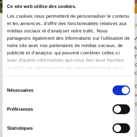
Ce site web utilise des cookies.
Les cookies nous permettent de personnaliser le contenu
et les annonces, d'offrir des fonctionnalités relatives aux
-
-
PROEVERIJ
10/06/2026
EVENEMENT
30/
médias sociaux et d'analyser notre trafic. Nous
Grisette Bio glutenvrij:
Ducasse de M
partageons également des informations sur l'utilisation de
notre site avec nos partenaires de médias sociaux, de
een Belgisch bier dat
Feuillien onth
publicité et d'analyse, qui peuvent combiner celles-ci
plezier, evenwicht en
nieuwe desig
avec d'autres informations que vous leur avez fournies
moderniteit verenigt
geïnspireerd 
ou qu'ils ont collectées lors de votre utilisation de leurs
Montoise folk
services.
Grisette biedt een
Sélection
moderne benadering van
Een editie 202
Nécessaires
du
Belgisch bier door
band tussen bi
consentement
glutenvrije bieren te
erfgoed verdie
Préférences
integreren in een
Meer lezen
Meer lezen
biologisch gamma dat
verankerd is in een
Statistiques