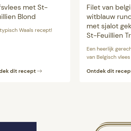
fsvlees met St-
Filet van belg
illien Blond
witblauw run
met sjalot gek
typisch Waals recept!
St-Feuillien Tr
Een heerlijk gerec
van Belgisch vlees
dek dit recept
Ontdek dit recep