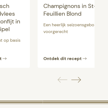
isch
Champignons in St-
dvlees
Feuillien Blond
onfijt in
Een heerlijk seizoensgebonden
ipel
voorgerecht
ht op basis
t
Ontdek dit recept