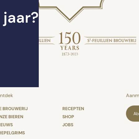
 jaar?
ntdek
Aanme
E BROUWERIJ
RECEPTEN
Ab
NZE BIEREN
SHOP
IEUWS
JOBS
REPELGRIMS