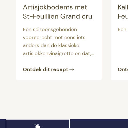
Artisjokbodems met
Kal
St-Feuillien Grand cru
Feu
Een seizoensgebonden
Een 
voorgerecht met eens iets
anders dan de klassieke
artisjokkenvinaigrette en dat,
vergezeld van een
St-
Feuillien Grand Cru
Ontdek dit recept
, uw
Ont
gasten in vervoering zal
brengen.