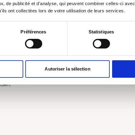
, de publicité et d'analyse, qui peuvent combiner celles-ci avec
ils ont collectées lors de votre utilisation de leurs services.
40 ml gin
15 ml citroensap
Préférences
Statistiques
10 ml suikersiroop
 siroop in de
8 bosbessen
Autoriser la sélection
100 ml St-Feuillien 
nden.