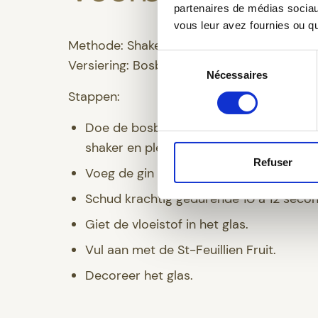
partenaires de médias sociaux
vous leur avez fournies ou qu'
Methode: Shaker
Sélection
Versiering: Bosbessen, rozemarijn
Nécessaires
du
consentement
Stappen:
Doe de bosbessen, het citroensap en de
shaker en plet ze.
Refuser
Voeg de gin en de ijsblokjes toe.
Schud krachtig gedurende 10 à 12 seco
Giet de vloeistof in het glas.
Vul aan met de St-Feuillien Fruit.
Decoreer het glas.