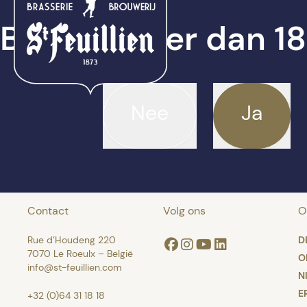
Ben je ouder dan 18
Nee
Ja
Contact
Volg ons
O
Rue d’Houdeng 220
D
Facebook
Instagram
Youtube
Linkedin
7070 Le Roeulx – België
O
info@st-feuillien.com
N
E
+32 (0)64 31 18 18