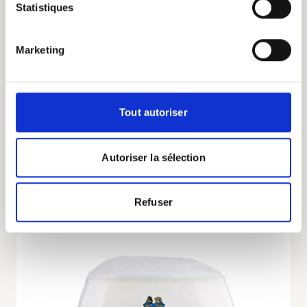
Statistiques
Marketing
Tout autoriser
St-Feuillien Cuvée de Noël Magnum 4 x 1,5L
€ 60,00
Autoriser la sélection
Product weergeven
Refuser