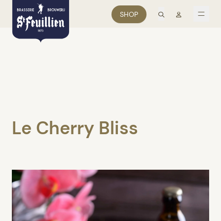
zoek
Mon comp
SHOP
men
Le Cherry Bliss