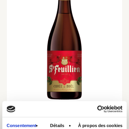
St-Feuillien Cuvée de Noël 6 x 75cl
€ 35,00
Consentement
Détails
À propos des cookies