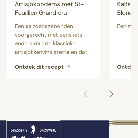
Artisjokbodems met St-
Kalfsvl
Feuillien Grand cru
Blond
Een seizoensgebonden
Een typ
voorgerecht met eens iets
anders dan de klassieke
artisjokkenvinaigrette en dat,
vergezeld van een
St-
Ontdek dit recept
Ontdek 
Feuillien Grand Cru
, uw
gasten in vervoering zal
brengen.