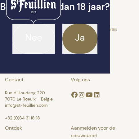
Ben je ouder dan 18 jaar?
Nee
Ja
Contact
Volg ons
Rue d’Houdeng 220
Facebook
Instagram
Youtube
Linkedin
7070 Le Roeulx – België
info@st-feuillien.com
+32 (0)64 31 18 18
Ontdek
Aanmelden voor de
nieuwsbrief